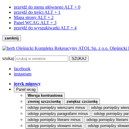
przejdź do menu głównego
ALT + 0
przejdź do treści
ALT + 1
Mapa strony
ALT + 2
Panel WCAG
ALT + 3
przejdź do wyszukiwarki
ALT + 4
zamknij
Oleśnicki
szukaj
facebook
instagram
język migowy
Panel wcag
Wersja kontrastowa
zmniej szczcionkę
zwiększ czcionkę
odstęp pomiędzy wierszami minus
odstęp pomiędzy wier
odstęp pomiędzy paragrafami minus
odstęp pomiędzy par
odstęp pomiędzy literami minus
odstęp pomiędzy literami
odstęp pomiędzy słowami minus
odstęp pomiędzy słowam