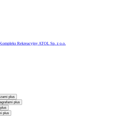
 Kompleks Rekreacyjny ATOL Sp. z o.o.
szami plus
agrafami plus
 plus
i plus