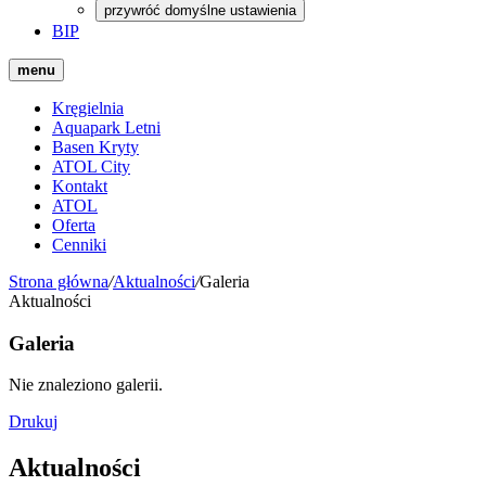
przywróć domyślne ustawienia
BIP
menu
Kręgielnia
Aquapark Letni
Basen Kryty
ATOL City
Kontakt
ATOL
Oferta
Cenniki
Strona główna
/
Aktualności
/
Galeria
Aktualności
Galeria
Nie znaleziono galerii.
Drukuj
Aktualności