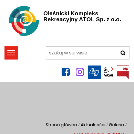
Oleśnicki Kompleks
Rekreacyjny ATOL Sp. z o.o.
szukaj
facebook
instagram
Panel wca
Strona główna
Aktualności
Galeria
/
/
/