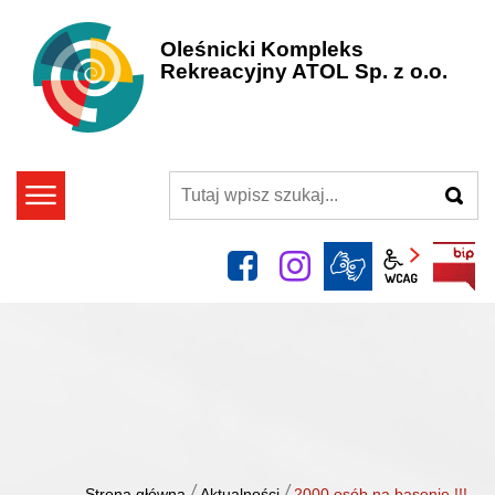
Oleśnicki Kompleks
Rekreacyjny ATOL Sp. z o.o.
szukaj
facebook
instagram
Panel wcag
/
/
Strona główna
Aktualności
2000 osób na basenie !!!