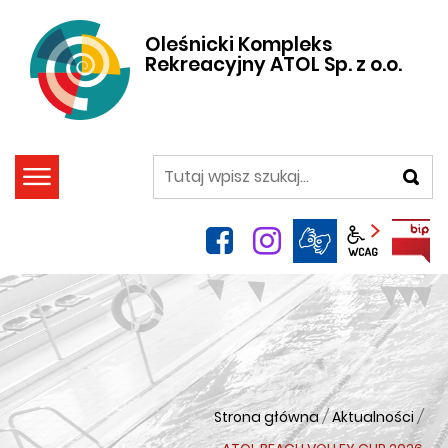
Oleśnicki Kompleks
Rekreacyjny ATOL Sp. z o.o.
szukaj
facebook
instagram
Panel wca
Strona główna
/
Aktualności
/