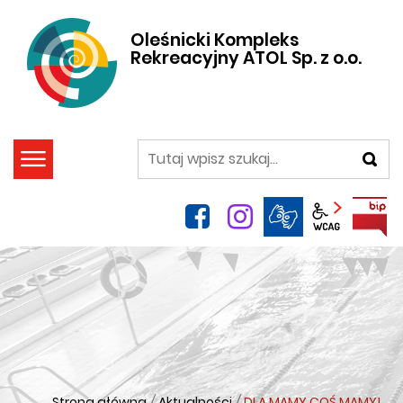
Oleśnicki Kompleks
Rekreacyjny ATOL Sp. z o.o.
szukaj
facebook
instagram
Panel wca
Strona główna
/
Aktualności
/
DLA MAMY COŚ MAMY!