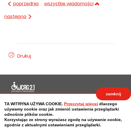
poprzednia
wszystkie wiadomości
następna
Drukuj
Deklaracja dostępności
zamknij
Polityka prywatności
Zastrzeżenia prawne
TA WITRYNA UŻYWA COOKIE.
Przeczytaj więcej
dlaczego
RODO
Deklaracja dostępności
używamy cookie oraz jak zmienić ustawienia przeglądarki
odnośnie plików cookie.
Mapa strony
Korzystając ze strony wyrażasz zgodę na używanie cookie,
zgodnie z aktualnymi ustawieniami przeglądarki.
Projekt:
IntraCOM.pl