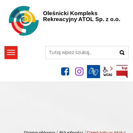
Oleśnicki Kompleks
Rekreacyjny ATOL Sp. z o.o.
szukaj
facebook
instagram
Panel wca
Strona główna
/
Aktualności
/
Dzień taty w Atolu!