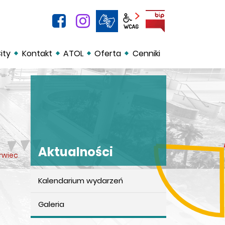
facebook
instagram
BIP
Panel wcag
ity
Kontakt
ATOL
Oferta
Cenniki
Aktualności
rwiec
Kalendarium wydarzeń
Aktualności
Galeria