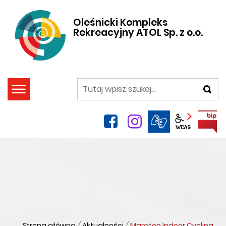
Oleśnicki Kompleks
Rekreacyjny ATOL Sp. z o.o.
szukaj
facebook
instagram
Panel wca
Strona główna
/
Aktualności
/
Maraton Indoor Cycling