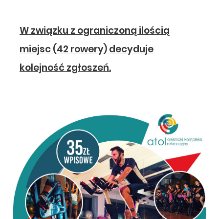
W związku z ograniczoną ilością
miejsc (42 rowery) decyduje
kolejność zgłoszeń.