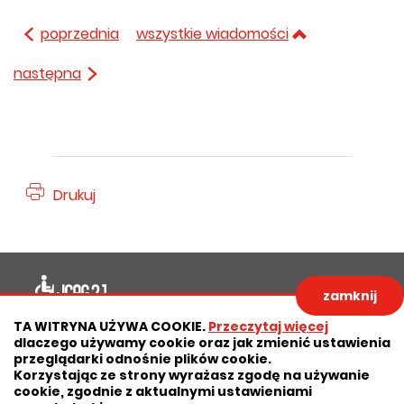
poprzednia
wszystkie wiadomości
następna
Drukuj
Deklaracja dostępności
zamknij
Polityka prywatności
Zastrzeżenia prawne
TA WITRYNA UŻYWA COOKIE.
Przeczytaj więcej
dlaczego używamy cookie oraz jak zmienić ustawienia
RODO
Deklaracja dostępności
przeglądarki odnośnie plików cookie.
Korzystając ze strony wyrażasz zgodę na używanie
Mapa strony
cookie, zgodnie z aktualnymi ustawieniami