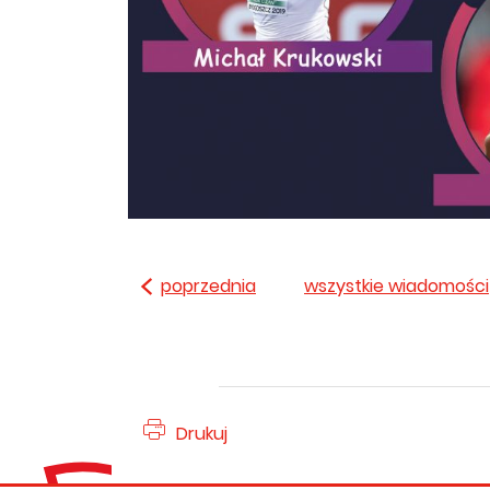
poprzednia
wszystkie wiadomości
Drukuj