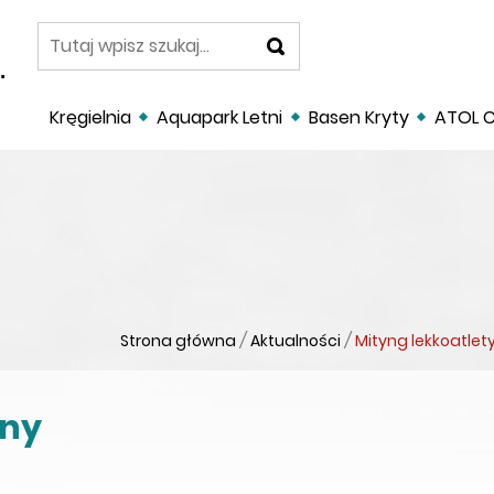
szukaj
.
Kręgielnia
Aquapark Letni
Basen Kryty
ATOL C
Strona główna
/
Aktualności
/
Mityng lekkoatlet
zny