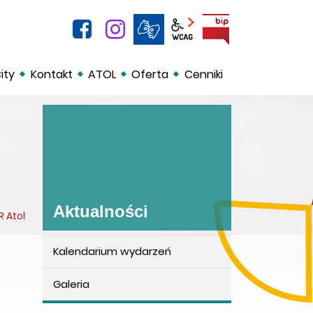
facebook
instagram
BIP
Panel wcag
ity
Kontakt
ATOL
Oferta
Cenniki
Aktualności
R Atol
Kalendarium wydarzeń
Aktualności
Galeria