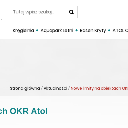
szukaj
.
Kręgielnia
Aquapark Letni
Basen Kryty
ATOL C
Strona główna
/
Aktualności
/
Nowe limity na obiektach OK
ach OKR Atol