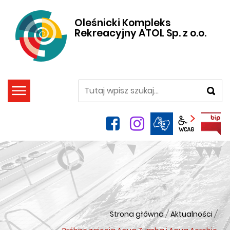
Oleśnicki Kompleks
Rekreacyjny ATOL Sp. z o.o.
szukaj
facebook
instagram
Panel wca
Strona główna
/
Aktualności
/