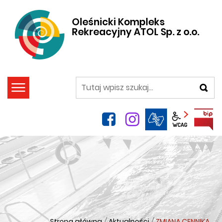
Oleśnicki Kompleks
Rekreacyjny ATOL Sp. z o.o.
szukaj
facebook
instagram
Panel wca
Strona główna
/
Aktualności
/
ZMIANA CENNIKA