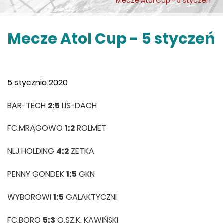
Mecze Atol Cup - 5 styczeń
Mecze Atol Cup - 5 styczeń
5 stycznia 2020
BAR-TECH
2:5
LIS-DACH
FC.MRĄGOWO
1:2
ROLMET
NLJ HOLDING
4:2
ZETKA
PENNY GONDEK
1:5
GKN
WYBOROWI
1:5
GALAKTYCZNI
FC.BORO
5:3
O.SZ.K. KAWIŃSKI