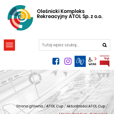
Oleśnicki Kompleks
Rekreacyjny ATOL Sp. z o.o.
szukaj
facebook
instagram
Panel wca
Strona główna
/
ATOL Cup
/
Aktualności ATOL Cup
/