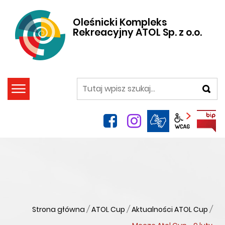
Oleśnicki Kompleks
Rekreacyjny ATOL Sp. z o.o.
szukaj
facebook
instagram
Panel wca
Strona główna
/
ATOL Cup
/
Aktualności ATOL Cup
/