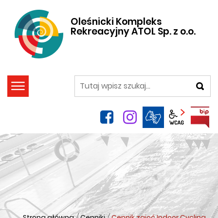
Oleśnicki Kompleks
Rekreacyjny ATOL Sp. z o.o.
szukaj
facebook
instagram
Panel wca
Strona główna
/
Cenniki
/
Cennik zajęć Indoor Cycling