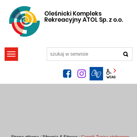
Oleśnicki Kompleks
Rekreacyjny ATOL Sp. z o.o.
szukaj
facebook
instagram
Panel wcag
Strona główna
/
Siłownia & Fitness
/
Cennik Tenisa stołowego