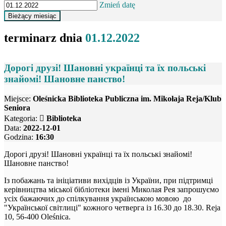
Zmień datę
terminarz dnia
01.12.2022
Дорогі друзі! Шановні українці та їх польські
знайомі! Шановне панство!
Miejsce:
Oleśnicka Biblioteka Publiczna im. Mikołaja Reja/Klub
Seniora
Kategoria:
Biblioteka
Data:
2022-12-01
Godzina:
16:30
Дорогі друзі! Шановні українці та їх польські знайомі!
Шановне панство!
Із побажань та ініціативи вихідців із України, при підтримці
керівництва міської бібліотеки імені Миколая Рея запрошуємо
усіх бажаючих до спілкування українською мовою до
"Української світлиці" кожного четверга із 16.30 до 18.30. Reja
10, 56-400 Oleśnica.