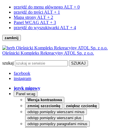
przejdź do menu głównego
ALT + 0
przejdź do treści
ALT + 1
Mapa strony
ALT + 2
Panel WCAG
ALT + 3
przejdź do wyszukiwarki
ALT + 4
zamknij
Oleśnicki Kompleks Rekreacyjny ATOL Sp. z o.o.
szukaj
facebook
instagram
język migowy
Panel wcag
Wersja kontrastowa
zmniej szczcionkę
zwiększ czcionkę
odstęp pomiędzy wierszami minus
odstęp pomiędzy wierszami plus
odstęp pomiędzy paragrafami minus