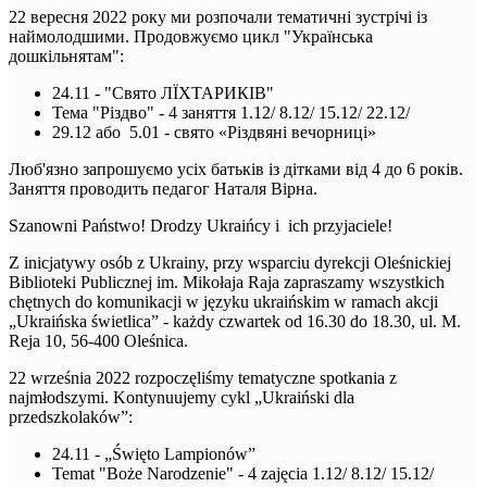
22 вересня 2022 року ми розпочали тематичні зустрічі із
наймолодшими. Продовжуємо цикл "Українська
дошкільнятам":
24.11 - "Свято ЛЇХТАРИКІВ"
Тема "Різдво" - 4 заняття 1.12/ 8.12/ 15.12/ 22.12/
29.12 або 5.01 - свято «Різдвяні вечорниці»
Люб'язно запрошуємо усіх батьків із дітками від 4 до 6 років.
Заняття проводить педагог Наталя Вірна.
Szanowni Państwo! Drodzy Ukraińcy i ich przyjaciele!
Z inicjatywy osób z Ukrainy, przy wsparciu dyrekcji Oleśnickiej
Biblioteki Publicznej im. Mikołaja Raja zapraszamy wszystkich
chętnych do komunikacji w języku ukraińskim w ramach akcji
„Ukraińska świetlica” - każdy czwartek od 16.30 do 18.30, ul. M.
Reja 10, 56-400 Oleśnica.
22 września 2022 rozpoczęliśmy tematyczne spotkania z
najmłodszymi. Kontynuujemy cykl „Ukraiński dla
przedszkolaków”:
24.11 - „Święto Lampionów”
Temat "Boże Narodzenie" - 4 zajęcia 1.12/ 8.12/ 15.12/