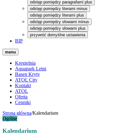
odstęp pomiędzy paragrafami plus
odstęp pomiędzy literami minus
odstęp pomiędzy literami plus
odstęp pomiędzy słowami minus
odstęp pomiędzy słowami plus
przywróć domyślne ustawienia
BIP
menu
Kręgielnia
Aquapark Letni
Basen Kryty
ATOL City
Kontakt
ATOL
Oferta
Cenniki
Strona główna
/
Kalendarium
Ogólne
Kalendarium