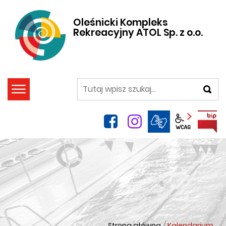
Oleśnicki Kompleks
Rekreacyjny ATOL Sp. z o.o.
szukaj
facebook
instagram
Panel wca
Strona główna
/
Kalendarium