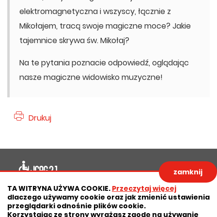
elektromagnetyczna i wszyscy, łącznie z
Mikołajem, tracą swoje magiczne moce? Jakie
tajemnice skrywa św. Mikołaj?
Na te pytania poznacie odpowiedź, oglądając
nasze magiczne widowisko muzyczne!
Drukuj
Deklaracja dostępności
zamknij
Polityka prywatności
Zastrzeżenia prawne
TA WITRYNA UŻYWA COOKIE.
Przeczytaj więcej
dlaczego używamy cookie oraz jak zmienić ustawienia
RODO
Deklaracja dostępności
przeglądarki odnośnie plików cookie.
Korzystając ze strony wyrażasz zgodę na używanie
Mapa strony