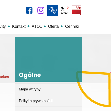
facebook
instagram
BIP
Panel wcag
ity
Kontakt
ATOL
Oferta
Cenniki
Ogólne
arium
Mapa witryny
Ogólne
Polityka prywatności