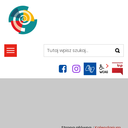
szukaj
facebook
instagram
Panel wca
Strona główna
Kalendarium
/