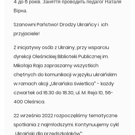
4 до 6 років. Заняття проводить педагог Наталя
Вірна.
Szanowni Państwo! Drodzy Ukraińcy i ich
przyjaciele!
Z inicjatywy osób z Ukrainy, przy wsparciu
dyrekcji Oleśnickiej Biblioteki Publicznej im.
Mikołaja Raja zapraszamy wszystkich
chętnych do komunikacji w języku ukraińskim
w ramach akcji „Ukraińska świetlica” - każdy
czwartek od 16.30 do 18.30, ul. M. Reja 10, 56-
400 Oleśnica.
22 września 2022 rozpoczęliśmy tematyczne
spotkania z najmłodszymi. Kontynuujemy cykl
„Ukraiński dla przedszkolaków”: