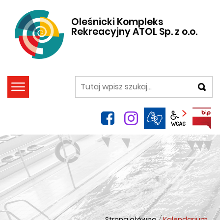
Oleśnicki Kompleks
Rekreacyjny ATOL Sp. z o.o.
szukaj
facebook
instagram
Panel wca
Strona główna
/
Kalendarium