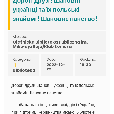
Дорогі друзі! Шановні
українці та їх польські
знайомі! Шановне панство!
Miejsce:
Oleśnicka Biblioteka Publiczna im.
Mikołaja Reja/Klub Seniora
Kategoria:
Data:
Godzina:
2022-12-
16:30
22
Biblioteka
Дорогі друзі! Шановні українці та їх польські
знайомі! Шановне панство!
Із побажань та ініціативи вихідців із України,
при підтримці керівництва міської бібліотеки