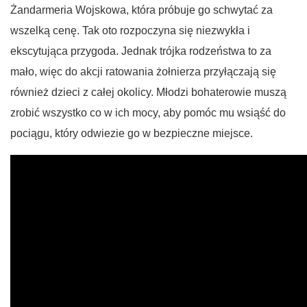
Żandarmeria Wojskowa, która próbuje go schwytać za
wszelką cenę. Tak oto rozpoczyna się niezwykła i
ekscytująca przygoda. Jednak trójka rodzeństwa to za
mało, więc do akcji ratowania żołnierza przyłączają się
również dzieci z całej okolicy. Młodzi bohaterowie muszą
zrobić wszystko co w ich mocy, aby pomóc mu wsiąść do
pociągu, który odwiezie go w bezpieczne miejsce.