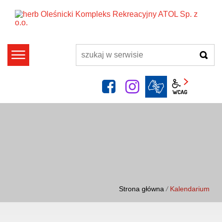
szukaj
facebook
instagram
Panel wcag
Strona główna
/
Kalendarium