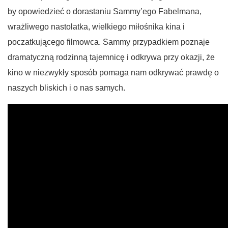
by opowiedzieć o dorastaniu Sammy’ego Fabelmana,
wrażliwego nastolatka, wielkiego miłośnika kina i
poczatkującego filmowca. Sammy przypadkiem poznaje
dramatyczną rodzinną tajemnicę i odkrywa przy okazji, że
kino w niezwykły sposób pomaga nam odkrywać prawdę o
naszych bliskich i o nas samych.