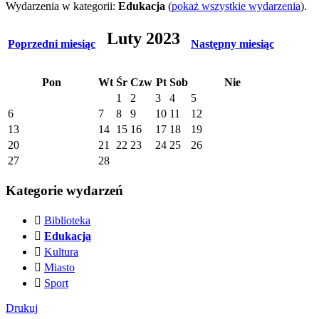
Wydarzenia w kategorii:
Edukacja
(
pokaż wszystkie wydarzenia
).
Luty 2023
Poprzedni miesiąc
Następny miesiąc
Pon
Wt
Śr
Czw
Pt
Sob
Nie
1
2
3
4
5
6
7
8
9
10
11
12
13
14
15
16
17
18
19
20
21
22
23
24
25
26
27
28
Kategorie wydarzeń
Biblioteka
Edukacja
Kultura
Miasto
Sport
Drukuj