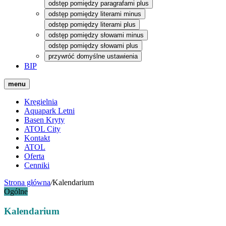
odstęp pomiędzy paragrafami plus
odstęp pomiędzy literami minus
odstęp pomiędzy literami plus
odstęp pomiędzy słowami minus
odstęp pomiędzy słowami plus
przywróć domyślne ustawienia
BIP
menu
Kręgielnia
Aquapark Letni
Basen Kryty
ATOL City
Kontakt
ATOL
Oferta
Cenniki
Strona główna
/
Kalendarium
Ogólne
Kalendarium