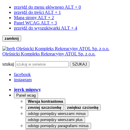
przejdź do menu głównego
ALT + 0
przejdź do treści
ALT + 1
Mapa strony
ALT + 2
Panel WCAG
ALT + 3
przejdź do wyszukiwarki
ALT + 4
zamknij
Oleśnicki Kompleks Rekreacyjny ATOL Sp. z o.o.
szukaj
facebook
instagram
język migowy
Panel wcag
Wersja kontrastowa
zmniej szczcionkę
zwiększ czcionkę
odstęp pomiędzy wierszami minus
odstęp pomiędzy wierszami plus
odstęp pomiędzy paragrafami minus