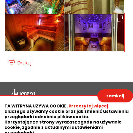
Drukuj
Deklaracja dostępności
zamknij
Polityka prywatności
Zastrzeżenia prawne
TA WITRYNA UŻYWA COOKIE.
Przeczytaj więcej
dlaczego używamy cookie oraz jak zmienić ustawienia
RODO
Deklaracja dostępności
przeglądarki odnośnie plików cookie.
Korzystając ze strony wyrażasz zgodę na używanie
Mapa strony
cookie, zgodnie z aktualnymi ustawieniami
przeglądarki.