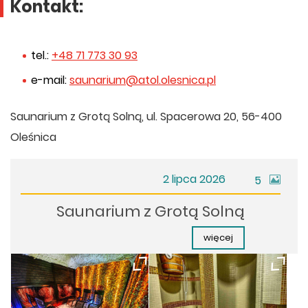
Kontakt:
tel.:
+48 71 773 30 93
e-mail:
saunarium@atol.olesnica.pl
Saunarium z Grotą Solną, ul. Spacerowa 20, 56-400
Oleśnica
zdjęć
2 lipca 2026
5
Saunarium z Grotą Solną