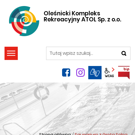
Oleśnicki Kompleks
Rekreacyjny ATOL Sp. z o.o.
szukaj
facebook
instagram
Panel wca
Strona główna
/
Saunarium z Grotą Solną