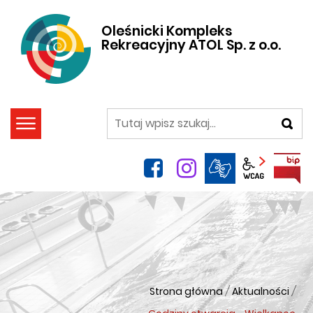
Oleśnicki Kompleks
Rekreacyjny ATOL Sp. z o.o.
szukaj
facebook
instagram
Panel wca
Strona główna
/
Aktualności
/