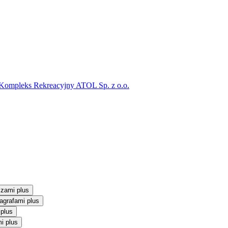
 Kompleks Rekreacyjny ATOL Sp. z o.o.
szami plus
agrafami plus
 plus
i plus