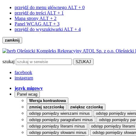
przejdź do menu głównego
ALT + 0
przejdź do treści
ALT + 1
Mapa strony
ALT + 2
Panel WCAG
ALT + 3
przejdź do wyszukiwarki
ALT + 4
zamknij
Oleśnicki
szukaj
facebook
instagram
język migowy
Panel wcag
Wersja kontrastowa
zmniej szczcionkę
zwiększ czcionkę
odstęp pomiędzy wierszami minus
odstęp pomiędzy wier
odstęp pomiędzy paragrafami minus
odstęp pomiędzy par
odstęp pomiędzy literami minus
odstęp pomiędzy literami
odstęp pomiędzy słowami minus
odstęp pomiędzy słowam