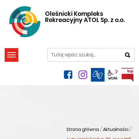
Oleśnicki Kompleks
Rekreacyjny ATOL Sp. z o.o.
szukaj
facebook
instagram
Panel wca
Strona główna
/
Aktualności
/