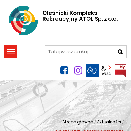
Oleśnicki Kompleks
Rekreacyjny ATOL Sp. z o.o.
szukaj
facebook
instagram
Panel wca
Strona główna
/
Aktualności
/