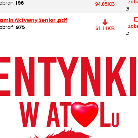
zob
pobrań:
196
REGULAMIN
94.05KB
PROMOCJI.pdf
amin Aktywny Senior .pdf
zob
pobrań:
975
Regulamin
61.11KB
Aktywny
Senior
.pdf