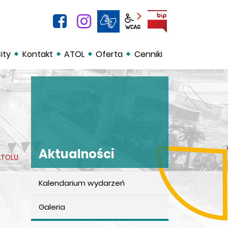
facebook
instagram
BIP
Panel wcag
ity
Kontakt
ATOL
Oferta
Cenniki
Aktualności
ATOLU
Kalendarium wydarzeń
Aktualności
Galeria