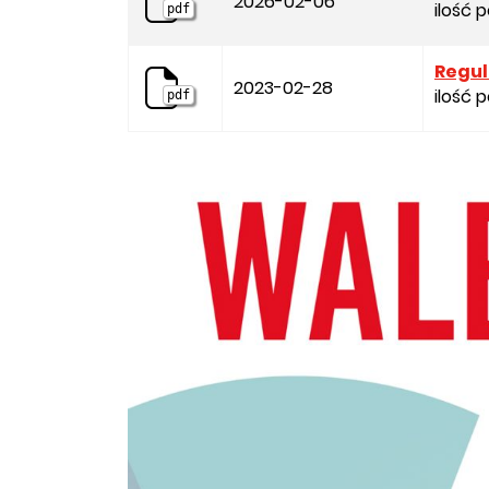
2026-02-06
ilość 
pdf
Regul
2023-02-28
ilość 
pdf