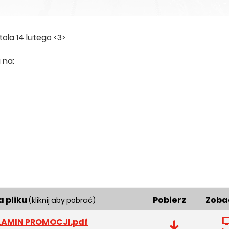
la 14 lutego <3>
 na:
 pliku
Pobierz
Zoba
(kliknij aby pobrać)
LAMIN PROMOCJI.pdf