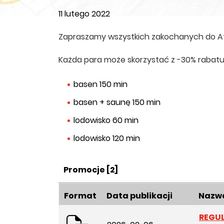
11 lutego 2022
Zapraszamy wszystkich zakochanych do Ato
Każda para może skorzystać z -30% rabatu
basen 150 min
basen + saunę 150 min
lodowisko 60 min
lodowisko 120 min
Kategoria:
Promocje
[2]
Format
Data publikacji
Nazwa
REGU