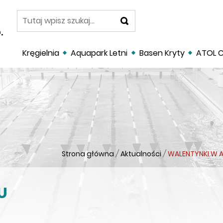
szukaj
.
Kręgielnia
Aquapark Letni
Basen Kryty
ATOL C
Strona główna
/
Aktualności
/
WALENTYNKI W 
U