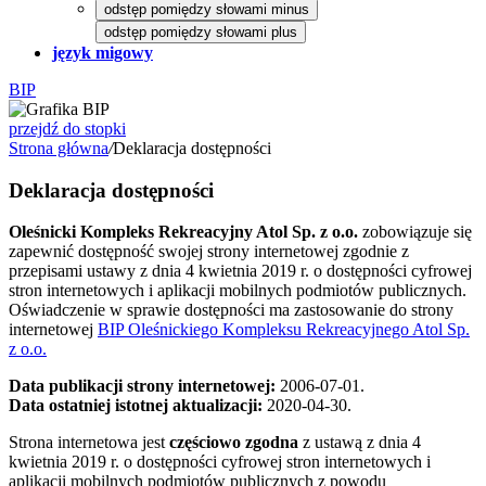
odstęp pomiędzy słowami minus
odstęp pomiędzy słowami plus
język migowy
BIP
przejdź do stopki
Strona główna
/
Deklaracja dostępności
Deklaracja dostępności
Oleśnicki Kompleks Rekreacyjny Atol Sp. z o.o.
zobowiązuje się
zapewnić dostępność swojej strony internetowej zgodnie z
przepisami ustawy z dnia 4 kwietnia 2019 r. o dostępności cyfrowej
stron internetowych i aplikacji mobilnych podmiotów publicznych.
Oświadczenie w sprawie dostępności ma zastosowanie do strony
internetowej
BIP Oleśnickiego Kompleksu Rekreacyjnego Atol Sp.
z o.o.
Data publikacji strony internetowej:
2006-07-01
.
Data ostatniej istotnej aktualizacji:
2020-04-30
.
Strona internetowa jest
częściowo zgodna
z ustawą z dnia 4
kwietnia 2019 r. o dostępności cyfrowej stron internetowych i
aplikacji mobilnych podmiotów publicznych z powodu