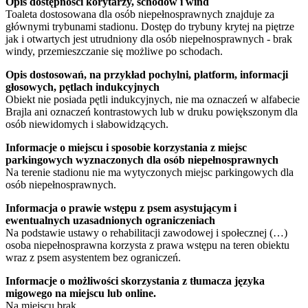
Opis dostępności korytarzy, schodów i wind
Toaleta dostosowana dla osób niepełnosprawnych znajduje za
głównymi trybunami stadionu. Dostęp do trybuny krytej na piętrze
jak i otwartych jest utrudniony dla osób niepełnosprawnych - brak
windy, przemieszczanie się możliwe po schodach.
Opis dostosowań, na przykład pochylni, platform, informacji
głosowych, pętlach indukcyjnych
Obiekt nie posiada pętli indukcyjnych, nie ma oznaczeń w alfabecie
Brajla ani oznaczeń kontrastowych lub w druku powiększonym dla
osób niewidomych i słabowidzących.
Informacje o miejscu i sposobie korzystania z miejsc
parkingowych wyznaczonych dla osób niepełnosprawnych
Na terenie stadionu nie ma wytyczonych miejsc parkingowych dla
osób niepełnosprawnych.
Informacja o prawie wstępu z psem asystującym i
ewentualnych uzasadnionych ograniczeniach
Na podstawie ustawy o rehabilitacji zawodowej i społecznej (…)
osoba niepełnosprawna korzysta z prawa wstępu na teren obiektu
wraz z psem asystentem bez ograniczeń.
Informacje o możliwości skorzystania z tłumacza języka
migowego na miejscu lub online.
Na miejscu brak.