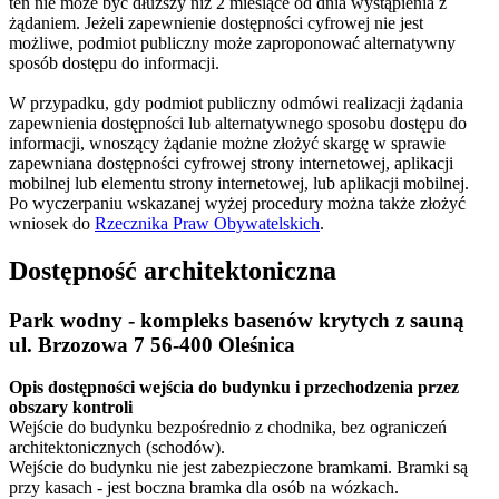
ten nie może być dłuższy niż 2 miesiące od dnia wystąpienia z
żądaniem. Jeżeli zapewnienie dostępności cyfrowej nie jest
możliwe, podmiot publiczny może zaproponować alternatywny
sposób dostępu do informacji.
W przypadku, gdy podmiot publiczny odmówi realizacji żądania
zapewnienia dostępności lub alternatywnego sposobu dostępu do
informacji, wnoszący żądanie możne złożyć skargę w sprawie
zapewniana dostępności cyfrowej strony internetowej, aplikacji
mobilnej lub elementu strony internetowej, lub aplikacji mobilnej.
Po wyczerpaniu wskazanej wyżej procedury można także złożyć
wniosek do
Rzecznika Praw Obywatelskich
.
Dostępność architektoniczna
Park wodny - kompleks basenów krytych z sauną
ul. Brzozowa 7 56-400 Oleśnica
Opis dostępności wejścia do budynku i przechodzenia przez
obszary kontroli
Wejście do budynku bezpośrednio z chodnika, bez ograniczeń
architektonicznych (schodów).
Wejście do budynku nie jest zabezpieczone bramkami. Bramki są
przy kasach - jest boczna bramka dla osób na wózkach.