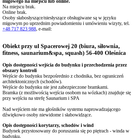
migowego na miejscu lub online.
Na miejscu brak.
Online brak.
Osoby słabosłyszące/niesłyszące obsługiwane są w języku
migowym po uprzednim powiadomieniu i umówieniu wizyty, tel.
+48 717 823 988
, e-mail:
Obiekt przy ul Spacerowej 20 (biura, siłownia,
fitness, saunarium&spa, squash) 56-400 Oleśnica
Opis dostępności wejścia do budynku i przechodzenia przez
obszary kontroli
Wejście do budynku bezpośrednio z chodnika, bez ograniczeń
architektonicznych (schodów).
Wejście do budynku nie jest zabezpieczone bramkami.
Bramka (z możliwością wejścia osobom na wózkach) znajduje się
przy wejściu na strefę Saunarium i SPA
Nad wejściem nie ma głośników systemu naprowadzającego
dźwiękowo osoby niewidome i słabowidzące.
Opis dostępności korytarzy, schodów i wind
Budynek przystosowany do poruszania się po piętrach - winda w
budynku.