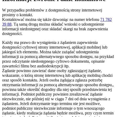
W przypadku problemów z dostępnością strony internetowej
prosimy o kontakt.
Kontaktować można się także dzwoniąc na numer telefonu
71 782
39 88
. Tą samą drogą można składać wnioski o udostępnienie
informacji niedostępnej oraz składać skargi na brak zapewnienia
dostępności.
Każdy ma prawo do wystąpienia z żądaniem zapewnienia
dostępności cyfrowej strony internetowej, aplikacji mobilnej lub
jakiegoś ich elementu. Można także zażądać udostępnienia
informacji za pomocą alternatywnego sposobu dostępu, na przykład
przez odczytanie niedostępnego cyfrowo dokumentu, opisanie
zawartości filmu bez audiodeskrypcji itp.
Żądanie powinno zawierać dane osoby zgłaszającej żądanie,
wskazanie, o którą stronę internetową lub aplikację mobilną chodzi
oraz sposób kontaktu. Jeżeli osoba żądająca zgłasza potrzebę
otrzymania informacji za pomocą alternatywnego sposobu dostępu,,
powinna także określić dogodny dla niej sposób przedstawienia tej
informacji. Podmiot publiczny powinien zrealizować żądanie
niezwłocznie, nie później niż w ciągu 7 dni od dnia wystąpienia z
żądaniem. Jeżeli dotrzymanie tego terminu nie jest możliwe,
podmiot publiczny niezwłocznie informuje o tym wnoszącego
żądanie, kiedy realizacja żądania będzie możliwa, przy czym termin