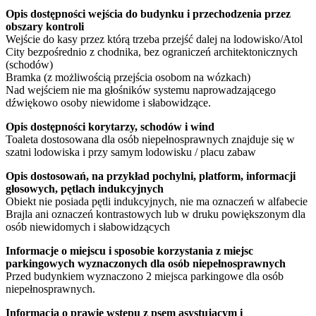
Opis dostępności wejścia do budynku i przechodzenia przez
obszary kontroli
Wejście do kasy przez którą trzeba przejść dalej na lodowisko/Atol
City bezpośrednio z chodnika, bez ograniczeń architektonicznych
(schodów)
Bramka (z możliwością przejścia osobom na wózkach)
Nad wejściem nie ma głośników systemu naprowadzającego
dźwiękowo osoby niewidome i słabowidzące.
Opis dostępności korytarzy, schodów i wind
Toaleta dostosowana dla osób niepełnosprawnych znajduje się w
szatni lodowiska i przy samym lodowisku / placu zabaw
Opis dostosowań, na przykład pochylni, platform, informacji
głosowych, pętlach indukcyjnych
Obiekt nie posiada pętli indukcyjnych, nie ma oznaczeń w alfabecie
Brajla ani oznaczeń kontrastowych lub w druku powiększonym dla
osób niewidomych i słabowidzących
Informacje o miejscu i sposobie korzystania z miejsc
parkingowych wyznaczonych dla osób niepełnosprawnych
Przed budynkiem wyznaczono 2 miejsca parkingowe dla osób
niepełnosprawnych.
Informacja o prawie wstępu z psem asystującym i