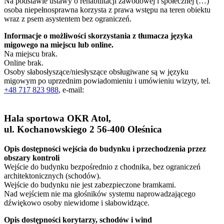
Na podstawie ustawy o rehabilitacji zawodowej i społecznej (…)
osoba niepełnosprawna korzysta z prawa wstępu na teren obiektu
wraz z psem asystentem bez ograniczeń.
Informacje o możliwości skorzystania z tłumacza języka
migowego na miejscu lub online.
Na miejscu brak.
Online brak.
Osoby słabosłyszące/niesłyszące obsługiwane są w języku
migowym po uprzednim powiadomieniu i umówieniu wizyty, tel.
+48 717 823 988
, e-mail:
Hala sportowa OKR Atol,
ul. Kochanowskiego 2 56-400 Oleśnica
Opis dostępności wejścia do budynku i przechodzenia przez
obszary kontroli
Wejście do budynku bezpośrednio z chodnika, bez ograniczeń
architektonicznych (schodów).
Wejście do budynku nie jest zabezpieczone bramkami.
Nad wejściem nie ma głośników systemu naprowadzającego
dźwiękowo osoby niewidome i słabowidzące.
Opis dostępności korytarzy, schodów i wind