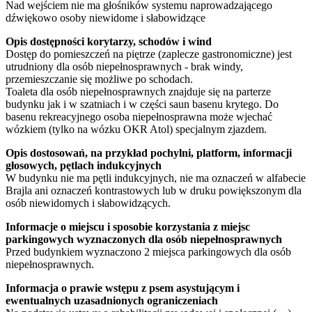
Nad wejściem nie ma głośników systemu naprowadzającego
dźwiękowo osoby niewidome i słabowidzące
Opis dostępności korytarzy, schodów i wind
Dostęp do pomieszczeń na piętrze (zaplecze gastronomiczne) jest
utrudniony dla osób niepełnosprawnych - brak windy,
przemieszczanie się możliwe po schodach.
Toaleta dla osób niepełnosprawnych znajduje się na parterze
budynku jak i w szatniach i w części saun basenu krytego. Do
basenu rekreacyjnego osoba niepełnosprawna może wjechać
wózkiem (tylko na wózku OKR Atol) specjalnym zjazdem.
Opis dostosowań, na przykład pochylni, platform, informacji
głosowych, pętlach indukcyjnych
W budynku nie ma pętli indukcyjnych, nie ma oznaczeń w alfabecie
Brajla ani oznaczeń kontrastowych lub w druku powiększonym dla
osób niewidomych i słabowidzących.
Informacje o miejscu i sposobie korzystania z miejsc
parkingowych wyznaczonych dla osób niepełnosprawnych
Przed budynkiem wyznaczono 2 miejsca parkingowych dla osób
niepełnosprawnych.
Informacja o prawie wstępu z psem asystującym i
ewentualnych uzasadnionych ograniczeniach