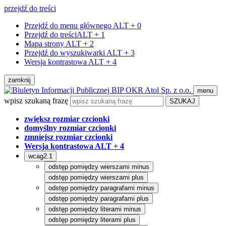
przejdź do treści
Przejdź do menu głównego
ALT + 0
Przejdź do treści
ALT + 1
Mapa strony
ALT + 2
Przejdź do wyszukiwarki
ALT + 3
Wersja kontrastowa
ALT + 4
zamknij
BIP OKR Atol Sp. z o.o.
menu
wpisz szukaną frazę
zwiększ rozmiar czcionki
domyślny rozmiar czcionki
zmniejsz rozmiar czcionki
Wersja kontrastowa
ALT + 4
wcag2.1
odstęp pomiędzy wierszami minus
odstęp pomiędzy wierszami plus
odstęp pomiędzy paragrafami minus
odstęp pomiędzy paragrafami plus
odstęp pomiędzy literami minus
odstęp pomiędzy literami plus