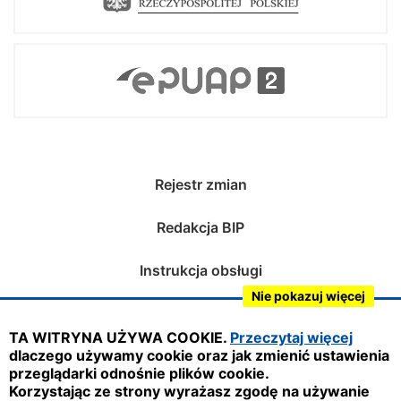
Rejestr zmian
Redakcja BIP
Instrukcja obsługi
Nie pokazuj więcej
Mapa serwisu
TA WITRYNA UŻYWA COOKIE.
Przeczytaj więcej
Deklaracja dostępności
dlaczego używamy cookie oraz jak zmienić ustawienia
przeglądarki odnośnie plików cookie.
Obsługa i nadzór techniczny:
Korzystając ze strony wyrażasz zgodę na używanie