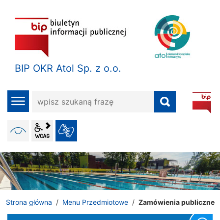
BIP OKR Atol Sp. z o.o.
wpisz
menu
szukaną
frazę
wcag2.1
WERSJA KONTRASTOWA
JĘZYK MIGOWY
ALT + 4
Strona główna
Menu Przedmiotowe
Zamówienia publiczne