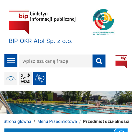
BIP OKR Atol Sp. z o.o.
wpisz
menu
szukaną
frazę
wcag2.1
WERSJA KONTRASTOWA
JĘZYK MIGOWY
ALT + 4
Strona główna
Menu Przedmiotowe
Przedmiot działalności