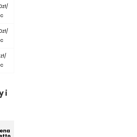
0zł/
c
0zł/
c
zł/
c
 i
ena
etto