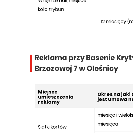
Wnętrze hali, miejsce
koło trybun
12 miesięcy (r
Reklama przy Basenie Kryt
Brzozowej 7 w Oleśnicy
Miejsce
Okres na jaki
umieszczenia
jest umowa n
reklamy
miesiąc i wielo
miesiąca
Siatki kortów