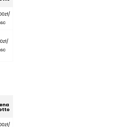
00zł/
sc
20zł/
sc
y
ena
etto
00zł/