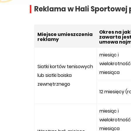
Reklama w Hali Sportowej 
Okres na jak
Miejsce umieszczenia
zawarta jes
reklamy
umowa naj
miesiąc i
wielokrotność
Siatki kortów tenisowych
miesiąca
lub siatki boiska
zewnętrznego
12 miesięcy (r
miesiąc i
wielokrotność
miesiąca