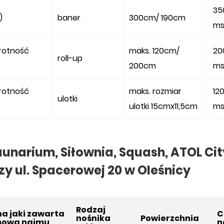
35
)
baner
300cm/ 190cm
ms
krotność
maks. 120cm/
20
roll-up
200cm
ms
krotność
maks. rozmiar
120
ulotki
ulotki 15cmx11,5cm
ms
unarium, Siłownia, Squash, ATOL City
zy ul. Spacerowej 20 w Oleśnicy
Rodzaj
na jaki zawarta
C
nośnika
Powierzchnia
mowa najmu
n