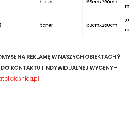
baner
163cmx260cm
m
3
)
baner
163cmx260cm
m
OMYSŁ NA REKLAMĘ W NASZYCH OBIEKTACH ?
DO KONTAKTU I INDYWIDUALNEJ WYCENY -
ol.olesnica.pl