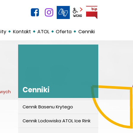
facebook
instagram
BIP
Panel wcag
ity
Kontakt
ATOL
Oferta
Cenniki
Cenniki
owych
Cennik Basenu Krytego
Cenniki
Cennik Lodowiska ATOL Ice Rink