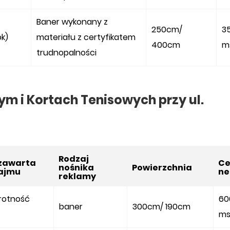
Baner wykonany z
250cm/
35
ok)
materiału z certyfikatem
400cm
m
trudnopalności
ym i Kortach Tenisowych przy ul.
Rodzaj
 zawarta
C
nośnika
Powierzchnia
ajmu
ne
reklamy
krotność
60
baner
300cm/ 190cm
ms