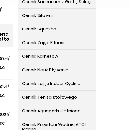
Cennik Saunarium z Grotą Solną
y
Cennik Siłowni
Cennik Squasha
ena
etto
Cennik Zajęć Fitness
Cennik Karnetów
00zł/
sc
Cennik Nauk Pływania
Cennik zajęć Indoor Cycling
0zł/
sc
Cennik Tenisa stołowego
Cennik Aquaparku Letniego
00zł/
sc
Cennik Przystani Wodnej ATOL
Marina