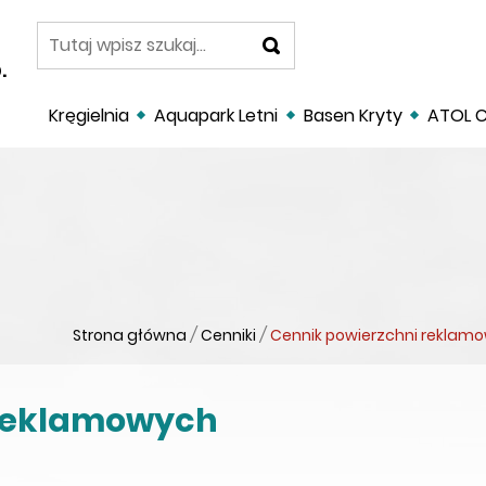
szukaj
.
Kręgielnia
Aquapark Letni
Basen Kryty
ATOL C
Strona główna
/
Cenniki
/
Cennik powierzchni reklam
 reklamowych