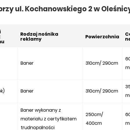
przy ul. Kochanowskiego 2 w Oleśnic
i
Rodzaj nośnika
C
t
Powierzchnia
reklamy
n
mu
6
Baner
310cm/ 290cm
m
35
ok)
Baner
310cm/ 290cm
m
Baner wykonany z
250cm/
6
materiału z certyfikatem
400cm
m
trudnopalności