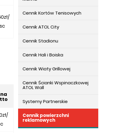
Cennik Kortów Tenisowych
0zł/
sc
Cennik ATOL City
Cennik Stadionu
Cennik Hali i Boiska
Cennik Wiaty Grillowej
Cennik Ścianki Wspinaczkowej
ATOL Wall
ena
tto
Systemy Partnerskie
0zł/
Cennik powierzchni
reklamowych
c