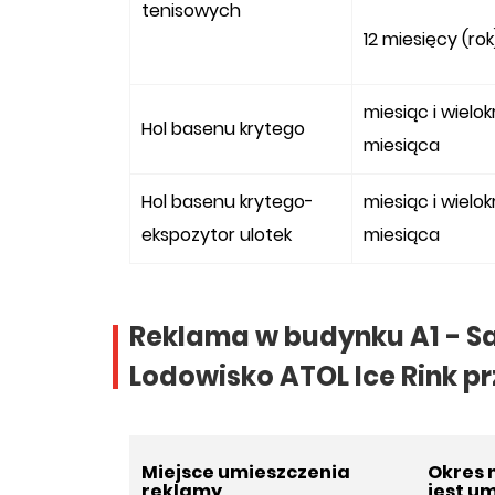
tenisowych
12 miesięcy (rok
miesiąc i wielo
Hol basenu krytego
miesiąca
Hol basenu krytego-
miesiąc i wielo
ekspozytor ulotek
miesiąca
Reklama w budynku A1 - Sa
Lodowisko ATOL Ice Rink pr
Miejsce umieszczenia
Okres 
reklamy
jest u