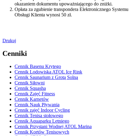
okazaniem dokumentu upoważniającego do zniżki.
Opłata za zgubienie transpondera Elektronicznego Systemu
Obsługi Klienta wynosi 50 zł.
Drukuj
Cenniki
Cennik Basenu Krytego
Cennik Lodowiska ATOL Ice Rink
Cennik Saunarium z Grotą Solną
Cennik Siłowni
Cennik Squasha
Cennik Zajęć Fitness
Cennik Karnetów
Cennik Nauk Pływania
Cennik zajęć Indoor Cycling
Cennik Tenisa stołowego
Cennik Aquaparku Letniego
Cennik Przystani Wodnej ATOL Marina
Cennik Kortów Tenisowych