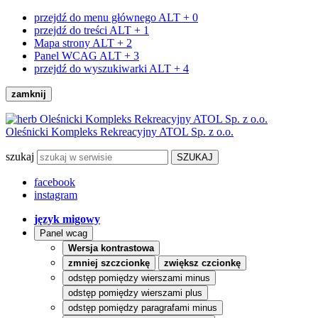
przejdź do menu głównego
ALT + 0
przejdź do treści
ALT + 1
Mapa strony
ALT + 2
Panel WCAG
ALT + 3
przejdź do wyszukiwarki
ALT + 4
zamknij
Oleśnicki Kompleks Rekreacyjny ATOL Sp. z o.o.
szukaj
facebook
instagram
język migowy
Panel wcag
Wersja kontrastowa
zmniej szczcionkę
zwiększ czcionkę
odstęp pomiędzy wierszami minus
odstęp pomiędzy wierszami plus
odstęp pomiędzy paragrafami minus