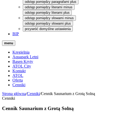
odstęp pomiędzy paragrafami plus
odstęp pomiędzy literami minus
odstęp pomiędzy literami plus
odstęp pomiędzy słowami minus
odstęp pomiędzy słowami plus
przywróć domyślne ustawienia
BIP
menu
Kręgielnia
Aquapark Letni
Basen Kryty
ATOL City
Kontakt
ATOL
Oferta
Cenniki
Strona główna
/
Cenniki
/
Cennik Saunarium z Grotą Solną
Cenniki
Cennik Saunarium z Grotą Solną