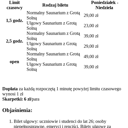
Limit
Poniedziałek -
Rodzaj biletu
czasowy
Niedziela
Normalny Saunarium z Grotą
29,00 zł
Solną
1,5 godz.
Ulgowy Saunarium z Grotą
23,00 zł
Solną
Normalny Saunarium z Grotą
39,00 zł
Solną
2,5 godz.
Ulgowy Saunarium z Grotą
29,00 zł
Solną
Normalny Saunarium z Grotą
49,00 zł
Solną
open
Ulgowy Saunarium z Grotą
39,00 zł
Solną
Dopłata
za każdą rozpoczętą 1 minutę powyżej limitu czasowego
wynosi 1 zł
Skarpetki: 6 zł
/para
Objaśnienia:
Bilet ulgowy: uczniowie i studenci do lat 26; osoby
niepełnosprawne, emeryci i renciści. Bilety ulgowe za