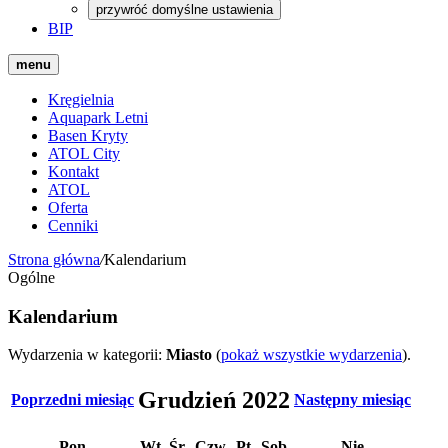
przywróć domyślne ustawienia
BIP
menu
Kręgielnia
Aquapark Letni
Basen Kryty
ATOL City
Kontakt
ATOL
Oferta
Cenniki
Strona główna
/
Kalendarium
Ogólne
Kalendarium
Wydarzenia w kategorii:
Miasto
(
pokaż wszystkie wydarzenia
).
Grudzień 2022
Poprzedni miesiąc
Następny miesiąc
Pon
Wt
Śr
Czw
Pt
Sob
Nie