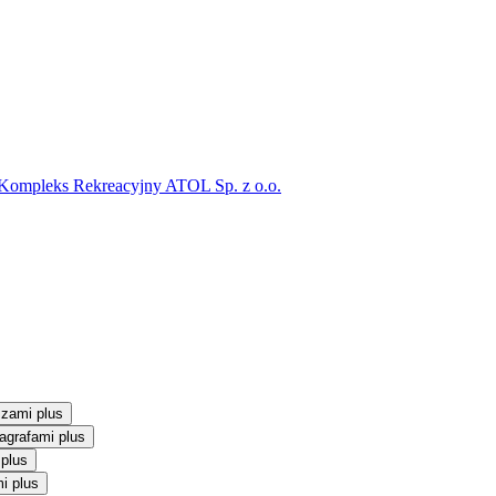
 Kompleks Rekreacyjny ATOL Sp. z o.o.
szami plus
agrafami plus
 plus
i plus