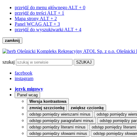
przejdź do menu głównego
ALT + 0
przejdź do treści
ALT + 1
Mapa strony
ALT + 2
Panel WCAG
ALT + 3
przejdź do wyszukiwarki
ALT + 4
zamknij
Oleśnicki
szukaj
facebook
instagram
język migowy
Panel wcag
Wersja kontrastowa
zmniej szczcionkę
zwiększ czcionkę
odstęp pomiędzy wierszami minus
odstęp pomiędzy wier
odstęp pomiędzy paragrafami minus
odstęp pomiędzy par
odstęp pomiędzy literami minus
odstęp pomiędzy literami
odstęp pomiędzy słowami minus
odstęp pomiędzy słowam