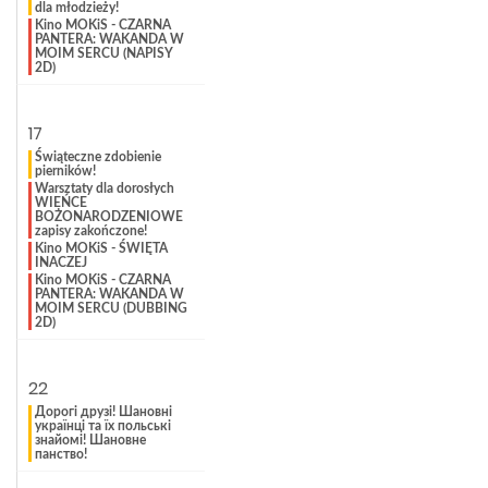
dla młodzieży!
Kino MOKiS - CZARNA
PANTERA: WAKANDA W
MOIM SERCU (NAPISY
2D)
17
Świąteczne zdobienie
pierników!
Warsztaty dla dorosłych
WIEŃCE
BOŻONARODZENIOWE
zapisy zakończone!
Kino MOKiS - ŚWIĘTA
INACZEJ
Kino MOKiS - CZARNA
PANTERA: WAKANDA W
MOIM SERCU (DUBBING
2D)
22
Дорогі друзі! Шановні
українці та їх польські
знайомі! Шановне
панство!