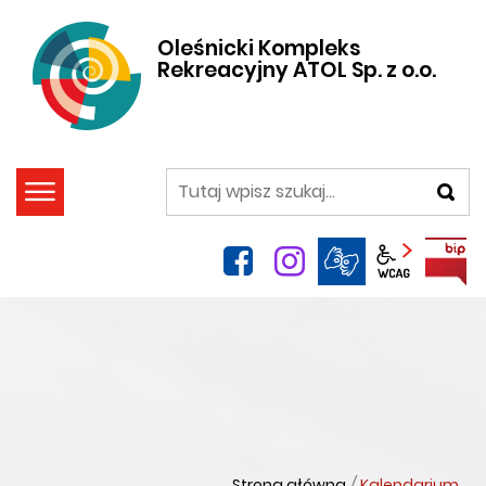
Oleśnicki Kompleks
Rekreacyjny ATOL Sp. z o.o.
szukaj
facebook
instagram
Panel wca
Strona główna
/
Kalendarium