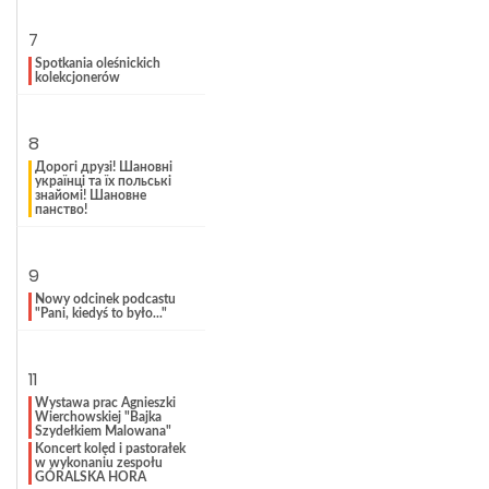
7
Spotkania oleśnickich
kolekcjonerów
8
Дорогі друзі! Шановні
українці та їх польські
знайомі! Шановне
панство!
9
Nowy odcinek podcastu
"Pani, kiedyś to było..."
11
Wystawa prac Agnieszki
Wierchowskiej "Bajka
Szydełkiem Malowana"
Koncert kolęd i pastorałek
w wykonaniu zespołu
GÓRALSKA HORA