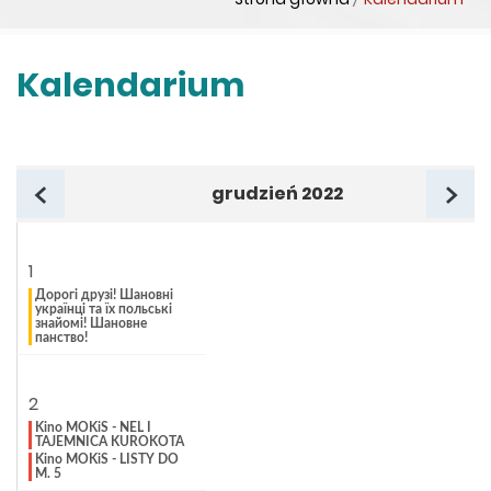
Kalendarium
grudzień 2022
poprzedni miesiąc
n
1
Дорогі друзі! Шановні
українці та їх польські
знайомі! Шановне
панство!
2
Kino MOKiS - NEL I
TAJEMNICA KUROKOTA
Kino MOKiS - LISTY DO
M. 5