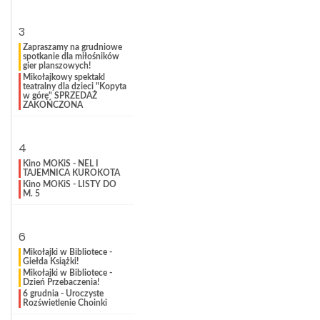
3
Zapraszamy na grudniowe
spotkanie dla miłośników
gier planszowych!
Mikołajkowy spektakl
teatralny dla dzieci "Kopyta
w górę" SPRZEDAŻ
ZAKOŃCZONA
4
Kino MOKiS - NEL I
TAJEMNICA KUROKOTA
Kino MOKiS - LISTY DO
M. 5
6
Mikołajki w Bibliotece -
Giełda Książki!
Mikołajki w Bibliotece -
Dzień Przebaczenia!
6 grudnia - Uroczyste
Rozświetlenie Choinki