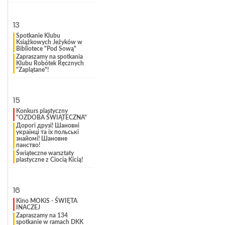
13
Spotkanie Klubu
Książkowych Jeżyków w
Bibliotece "Pod Sową"
Zapraszamy na spotkania
Klubu Robótek Ręcznych
"Zaplątane"!
15
Konkurs plastyczny
"OZDOBA ŚWIĄTECZNA"
Дорогі друзі! Шановні
українці та їх польські
знайомі! Шановне
панство!
Świąteczne warsztaty
plastyczne z Ciocią Kicią!
16
Kino MOKiS - ŚWIĘTA
INACZEJ
Zapraszamy na 134
spotkanie w ramach DKK