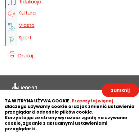
Edukacja
Kultura
Miasto
Sport
Drukuj
Deklaracja dostępności
zamknij
Polityka prywatności
Zastrzeżenia prawne
TA WITRYNA UŻYWA COOKIE.
Przeczytaj więcej
dlaczego używamy cookie oraz jak zmienić ustawienia
RODO
Deklaracja dostępności
przeglądarki odnośnie plików cookie.
Korzystając ze strony wyrażasz zgodę na używanie
Mapa strony
cookie, zgodnie z aktualnymi ustawieniami
przeglądarki.
Projekt:
IntraCOM.pl