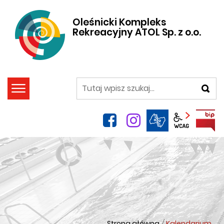
Oleśnicki Kompleks
Rekreacyjny ATOL Sp. z o.o.
szukaj
facebook
instagram
Panel wca
Strona główna
/
Kalendarium