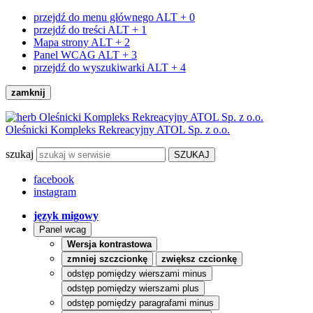
przejdź do menu głównego
ALT + 0
przejdź do treści
ALT + 1
Mapa strony
ALT + 2
Panel WCAG
ALT + 3
przejdź do wyszukiwarki
ALT + 4
zamknij
Oleśnicki Kompleks Rekreacyjny ATOL Sp. z o.o.
szukaj
facebook
instagram
język migowy
Panel wcag
Wersja kontrastowa
zmniej szczcionkę
zwiększ czcionkę
odstęp pomiędzy wierszami minus
odstęp pomiędzy wierszami plus
odstęp pomiędzy paragrafami minus