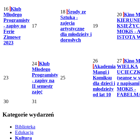
16
Klub
18
Środy ze
Młodego
20
Kino M
Sztuką -
Programisty
KIERUNE
zajęcia
- zapisy na
17
19
KSIĘŻYC
artystyczne
Ferie
MOKiS - 
dla młodzieży i
Zimowe
ISTOTA 
dorosłych
2023
26
27
Kino M
24
Klub
Akademia
WIELKA
Młodego
Mangi i
UCIECZ
Programisty
23
25
Komiksu
(seanse w 
- zapisy na
dla dzieci i
z napisami
II semestr
młodzieży
MOKiS -
zajęć
od lat 10
FABELM
30
31
Kategorie wydarzeń
Biblioteka
Edukacja
Kultura