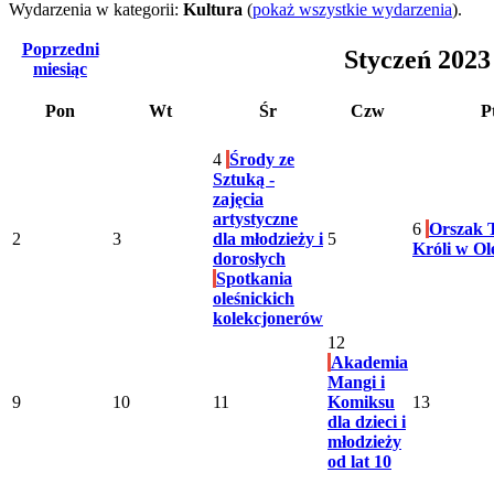
Wydarzenia w kategorii:
Kultura
(
pokaż wszystkie wydarzenia
).
Poprzedni
Styczeń 2023
miesiąc
Pon
Wt
Śr
Czw
P
4
Środy ze
Sztuką -
zajęcia
artystyczne
6
Orszak 
2
3
dla młodzieży i
5
Króli w Ol
dorosłych
Spotkania
oleśnickich
kolekcjonerów
12
Akademia
Mangi i
9
10
11
Komiksu
13
dla dzieci i
młodzieży
od lat 10