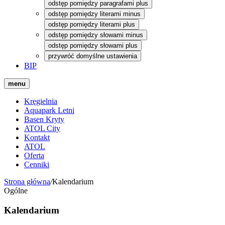
odstęp pomiędzy paragrafami plus
odstęp pomiędzy literami minus
odstęp pomiędzy literami plus
odstęp pomiędzy słowami minus
odstęp pomiędzy słowami plus
przywróć domyślne ustawienia
BIP
menu
Kręgielnia
Aquapark Letni
Basen Kryty
ATOL City
Kontakt
ATOL
Oferta
Cenniki
Strona główna
/
Kalendarium
Ogólne
Kalendarium